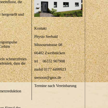
einflusst, die
 hergestellt und
Kontakt
Physio Seebald
ungsimpulse
Missouristrasse 08
 Gehirn
66482 Zweibrücken
 ein schmerzfreies
tel 06332 907908
eisten, dass die
mobil 0177 4499923
seesoon@gmx.de
Termine nach Vereinbarung
hmerzreduktion
ves Signal des