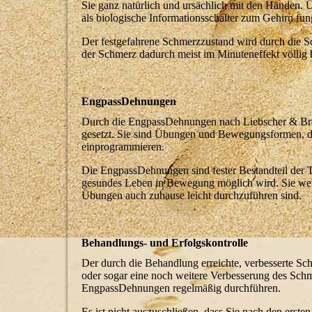
Sie ganz natürlich und ursächlich mit den Händen.
als biologische Informationsschalter zum Gehirn fun
Der festgefahrene Schmerzzustand wird durch die Sc
der Schmerz dadurch meist im Minuteneffekt völlig be
EngpassDehnungen
Durch die EngpassDehnungen nach Liebscher & Brac
gesetzt. Sie sind Übungen und Bewegungsformen, di
einprogrammieren.
Die EngpassDehnungen sind fester Bestandteil der Th
gesundes Leben in Bewegung möglich wird. Sie werd
Übungen auch zuhause leicht durchzuführen sind.
Behandlungs- und Erfolgskontrolle
Der durch die Behandlung erreichte, verbesserte Sc
oder sogar eine noch weitere Verbesserung des Sch
EngpassDehnungen regelmäßig durchführen.
Es ist nicht auszuschließen, dass Sie nach den ers