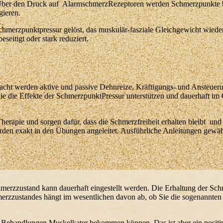
 Über den Druck auf AlarmschmerzRezeptoren werden Schmerzpunkte be
gieren.
hmerzpunktpressur gelöst, das muskulär-fasziale Gleichgewicht wieder
seitigt oder stark reduziert.
ht werden aktive und passive Dehnreize, Kräftigungs- und Ansteuer
e die Effekte der SchmerzpunktPressur unterstützen und dauerhaft im
erapie und sorgen dafür, dass die Schmerzfreiheit erhalten bleibt und
en exakt in den Übungen angeleitet. Ausführliche Anleitungen gewährl
hmerzzustand kann dauerhaft eingestellt werden. Die Erhaltung der Sc
merzzustandes hängt im wesentlichen davon ab, ob Sie die sogenannten
ten Behandlungen Muskelkater bekommen können. Das ist aber ein positi